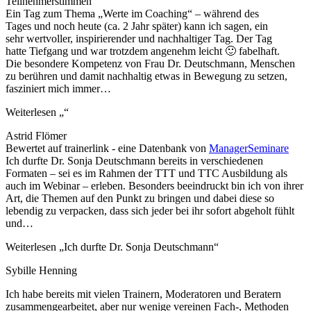
Teilnehmerstimmen
Ein Tag zum Thema „Werte im Coaching“ – während des
Tages und noch heute (ca. 2 Jahr später) kann ich sagen, ein
sehr wertvoller, inspirierender und nachhaltiger Tag. Der Tag
hatte Tiefgang und war trotzdem angenehm leicht 🙂 fabelhaft.
Die besondere Kompetenz von Frau Dr. Deutschmann, Menschen
zu berühren und damit nachhaltig etwas in Bewegung zu setzen,
fasziniert mich immer
…
Weiterlesen
„“
Astrid Flömer
Bewertet auf trainerlink - eine Datenbank von
ManagerSeminare
Ich durfte Dr. Sonja Deutschmann bereits in verschiedenen
Formaten – sei es im Rahmen der TTT und TTC Ausbildung als
auch im Webinar – erleben. Besonders beeindruckt bin ich von ihrer
Art, die Themen auf den Punkt zu bringen und dabei diese so
lebendig zu verpacken, dass sich jeder bei ihr sofort abgeholt fühlt
und
…
Weiterlesen
„Ich durfte Dr. Sonja Deutschmann“
Sybille Henning
Ich habe bereits mit vielen Trainern, Moderatoren und Beratern
zusammengearbeitet, aber nur wenige vereinen Fach-, Methoden