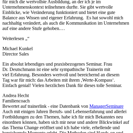
für mich die wertvollste Ausbildung, an der ich je im
Unternehmenskontext teilnehmen durfte. Sie gibt wertvolle
Einblicke, wie Veränderung funktioniert und bietet eine gute
Balance aus Wissen und eigener Erfahrung. Es hat sowohl mich
nachhaltig verändert, als auch die Kommunikation im Unternehmen
auf eine andere Stufe gehoben.
…
Weiterlesen
„“
Michael Kunkel
Director Sales
Ein absolut lebendiges und praxisbezogenes Seminar. Frau
Dr. Deutschmann ist eine sehr sympathische Trainerin mit
viel Erfahrung. Besonders wertvoll und bereichernd an diesem
Tag war für mich: das Arbeiten mit ihrem ‚Werte-Kompass‘.
Einfach genial! Vielen herzlichen Dank für dieses tolle Seminar.
Andrea Hecht
Familiencoach
Bewertet auf trainerlink - eine Datenbank von
ManagerSeminare
Auch mit einigen Jahren Berufs- und Lebenserfahrung und allerlei
Fortbildungen zu den Themen, habe ich für mich Bekanntes neu
einordnen können, haben sich mir neue und andere Blickwinkel auf
das Thema Change eröffnet und ich habe viele, erhellende und
bereichernde Momente erlebt. Die Methoden sind Hands-on und