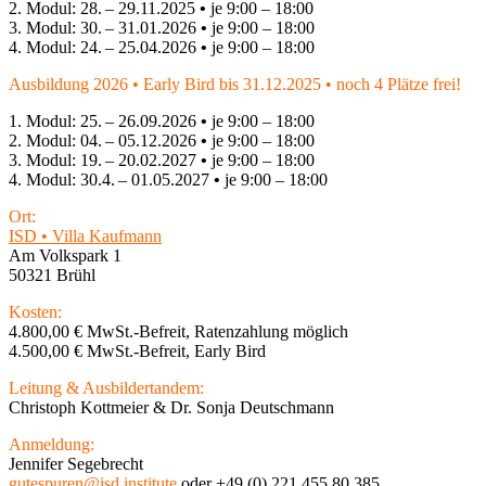
2. Modul: 28. – 29.11.2025
•
je 9:00 – 18:00
3. Modul: 30. – 31.01.2026
•
je 9:00 – 18:00
4. Modul: 24. – 25.04.2026
•
je 9:00 – 18:00
Ausbildung 2026 • Early Bird bis 31.12.2025
• noch 4 Plätze frei!
1. Modul: 25. – 26.09.2026
•
je 9:00 – 18:00
2. Modul: 04. – 05.12.2026
•
je 9:00 – 18:00
3. Modul: 19. – 20.02.2027
•
je 9:00 – 18:00
4. Modul: 30.4. – 01.05.2027
•
je 9:00 – 18:00
Ort:
ISD • Villa Kaufmann
Am Volkspark 1
50321 Brühl
Kosten:
4.800,00 € MwSt.-Befreit, Ratenzahlung möglich
4.500,00 € MwSt.-Befreit, Early Bird
Leitung & Ausbildertandem:
Christoph Kottmeier & Dr. Sonja Deutschmann
Anmeldung:
Jennifer Segebrecht
gutespuren@isd.institute
oder +49 (0) 221 455 80 385