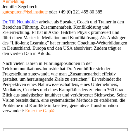
Anmeldung:
Jennifer Segebrecht
gutespuren@isd.institute
oder +49 (0) 221 455 80 385
Dr. Till Neunhöffer
arbeitet als Speaker, Coach und Trainer in den
Bereichen Führung, Zusammenarbeit, Konfliktlösung und
Zielerreichung. Er hat in Astro-Teilchen-Physik promoviert und
führt einen Master in Mediation und Konfliktlösung. Als Anhänger
des “Life-long Learning” hat er mehrere Coaching-Weiterbildungen
in Deutschland, Europa und den USA absolviert. Zudem trägt er
den vierten Dan in Aikido.
Nach vielen Jahren in Führungspositionen in der
Telekommunikations-Industrie hat Dr. Neunhöffer sich der
Fragestellung zugewandt, wie man „Zusammenarbeit effektiv
gestaltet, um herausragende Ziele zu erreichen“. Er verbindet die
Perspektiven eines Naturwissenschaftlers, eines Unternehmers,
Mediators, Coaches und eines Kampfkünstlers zu einem 360 Grad
Blick aus analytischer, intuitiver und verkörperter Sichtweise. Seine
Vision besteht darin, eine systematische Methode zu etablieren, die
Probleme und Konflikte in kreative, generative Transformation
verwandelt:
Enter the Gap®